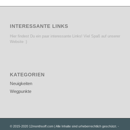
INTERESSANTE LINKS
Hier findest Du ein paar interessante Links! Viel Spaß auf unserer
Website :)
KATEGORIEN
Neuigkeiten
Wegpunkte
© 2015-2020 12monthsoff.com | Alle Inhalte sind urheberrechtlich geschützt. -