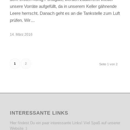
unsere Vorräte aufgefüllt, da in unserem Keller gähnende
Leere herrscht. Danach geht es an die Tankstelle zum Luft
prüfen. Wir…
14. März 2016
1
2
Seite 1 von 2
INTERESSANTE LINKS
Hier findest Du ein paar interessante Links! Viel Spaß auf unserer
Website :)