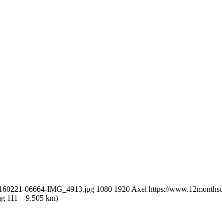
20160221-06664-IMG_4913.jpg
1080
1920
Axel
https://www.12monthso
ag 111 – 9.505 km)