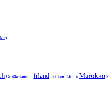
 km)
ch
Marokko
Irland
Lettland
Großbritannien
Litauen
N