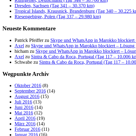
Ruhrgebiet, Deutschland (Tag 344 – 30.706 km)
Dresden, Sachsen (Tag 341 – 30.370 km)
Tropical Islands, Krausnick, Brandenburg (Tag 340 – 30.225 
Riesengebirge, Polen (Tag 337 – 29.980 km)
Neueste Kommentare
Patrick Pfeiffer
zu
Skype und WhatsApp in Marokko blockiert
Axel
zu
Skype und WhatsApp in Marokko blockiert – Lösung
hicham
zu
Skype und WhatsApp in Marokko blockiert – Lösu
Axel
zu
Sintra & Cabo da Roca, Portugal (Tag 117 – 10.006 k
Schwabe
zu
Sintra & Cabo da Roca, Portugal (Tag 117 – 10.0
Wegpunkte Archiv
Oktober 2016
(8)
September 2016
(14)
August 2016
(15)
Juli 2016
(13)
Juni 2016
(14)
Mai 2016
(12)
April 2016
(19)
März 2016
(14)
Februar 2016
(11)
Januar 2016
(16)