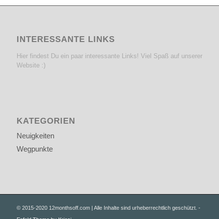
INTERESSANTE LINKS
Hier findest Du ein paar interessante Links! Viel Spaß auf unserer
Website :)
KATEGORIEN
Neuigkeiten
Wegpunkte
© 2015-2020 12monthsoff.com | Alle Inhalte sind urheberrechtlich geschützt. -